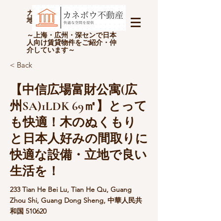
カネボウ不動産(上海金坊房
地产经纪有限公司)
～上海・広州・深センで日本
人向け賃貸物件をご紹介・仲
介しています～
< Back
【中信広場富財公寓(広
州SA)1LDK 69㎡】とって
も快適！木のぬくもり
と日本人好みの間取りに
快適な設備・立地で良い
生活を！
233 Tian He Bei Lu, Tian He Qu, Guang
Zhou Shi, Guang Dong Sheng, 中華人民共
和国 510620