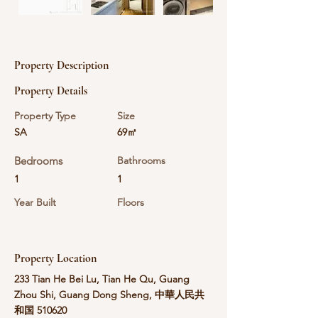
Property Description
Property Details
Property Type
Size
SA
69㎡
Bedrooms
Bathrooms
1
1
Year Built
Floors
Property Location
233 Tian He Bei Lu, Tian He Qu, Guang
Zhou Shi, Guang Dong Sheng, 中華人民共
和国 510620