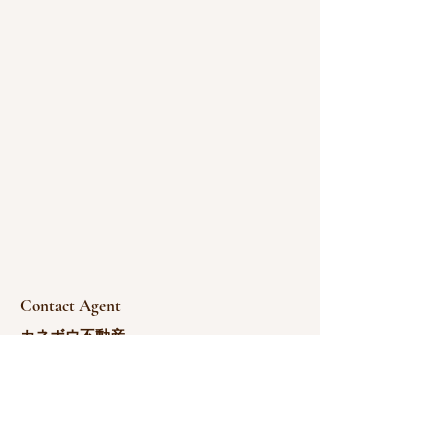
Contact Agent
カネボウ不動産
180-1766-0783
yoshida@kanebou.com.cn