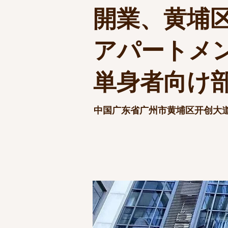
開業、黄埔
アパートメ
単身者向け
中国广东省广州市黄埔区开创大道114