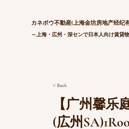
カネボウ不動産(上海金坊房地产经纪有
～上海・広州・深センで日本人向け賃貸
< Back
【广州馨乐
(広州SA)1Ro