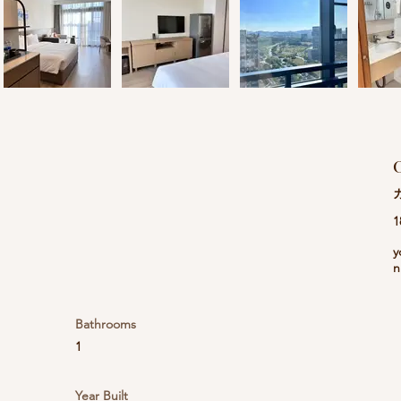
C
1
y
n
Bathrooms
1
Year Built