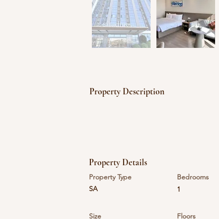
Property Description
Property Details
Property Type
Bedrooms
SA
1
Size
Floors