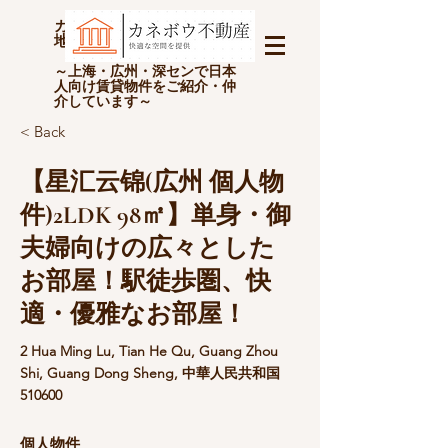
カネボウ不動産(上海金坊房
地产经纪有限公司)
～上海・広州・深センで日本
人向け賃貸物件をご紹介・仲
介しています～
< Back
【星汇云锦(広州 個人物
件)2LDK 98㎡】単身・御
夫婦向けの広々とした
お部屋！駅徒歩圏、快
適・優雅なお部屋！
2 Hua Ming Lu, Tian He Qu, Guang Zhou
Shi, Guang Dong Sheng, 中華人民共和国
510600
個人物件