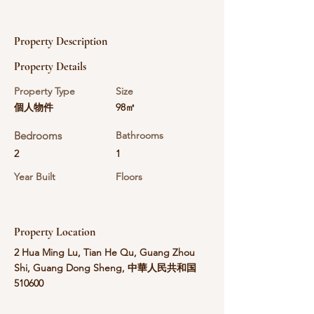
Property Description
Property Details
Property Type
Size
個人物件
98㎡
Bedrooms
Bathrooms
2
1
Year Built
Floors
Property Location
2 Hua Ming Lu, Tian He Qu, Guang Zhou
Shi, Guang Dong Sheng, 中華人民共和国
510600