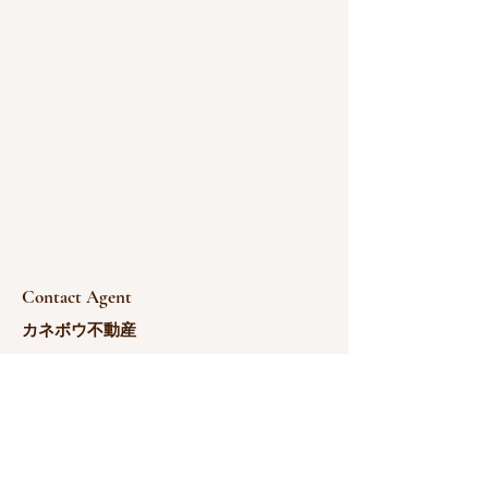
Contact Agent
カネボウ不動産
183-0211-8566
norimatsu@kanebou.com.c
n