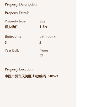
Property Description
Property Details
Property Type
Size
個人物件
115㎡
Bedrooms
Bathrooms
3
2
Year Built
Floors
27
Property Location
中国广州市天河区 邮政编码: 510623