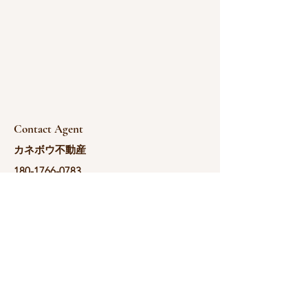
Contact Agent
カネボウ不動産
180-1766-0783
yoshida@kanebou.com.cn