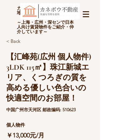
カネボウ不動産(上海金坊房
地产经纪有限公司)
～上海・広州・深センで日本
人向け賃貸物件をご紹介・仲
介しています～
< Back
【汇峰苑(広州 個人物件)
3LDK 115㎡】珠江新城エ
リア、くつろぎの質を
高める優しい色合いの
快適空間のお部屋！
中国广州市天河区 邮政编码: 510623
個人物件
￥13,000元/月