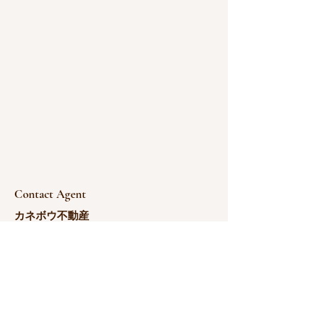
Contact Agent
カネボウ不動産
180-1766-0783
yoshida@kanebou.com.cn