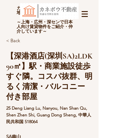
カネボウ不動産(上海金坊房
地产经纪有限公司)
～上海・広州・深センで日本
人向け賃貸物件をご紹介・仲
介しています～
< Back
【深港酒店(深圳SA)2LDK
90㎡】駅・商業施設徒歩
すぐ隣。コスパ抜群、明
るく清潔・バルコニー
付き部屋
25 Deng Liang Lu, Nanyou, Nan Shan Qu,
Shen Zhen Shi, Guang Dong Sheng, 中華人
民共和国 518064
SA南山