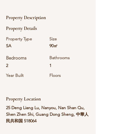
Property Description
Property Details
Property Type
Size
SA
90㎡
Bedrooms
Bathrooms
2
1
Year Built
Floors
Property Location
25 Deng Liang Lu, Nanyou, Nan Shan Qu,
Shen Zhen Shi, Guang Dong Sheng, 中華人
民共和国 518064