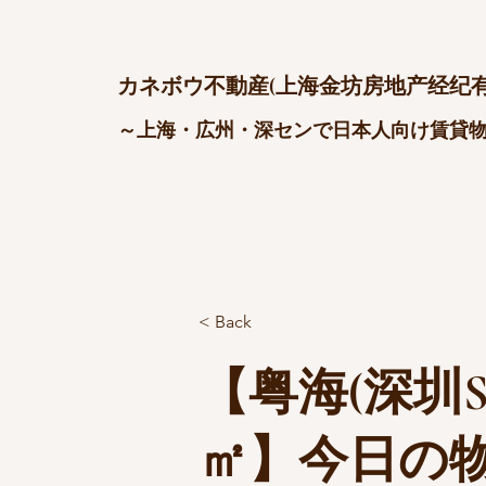
カネボウ不動産(上海金坊房地产经纪有
～上海・広州・深センで日本人向け賃貸
< Back
【粤海(深圳S
㎡】今日の