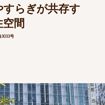
やすらぎが共存す
住空間
033号