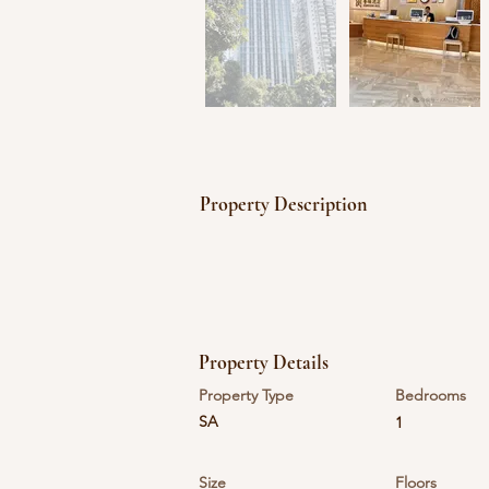
Property Description
Property Details
Property Type
Bedrooms
SA
1
Size
Floors