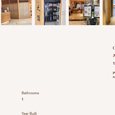
C
1
y
n
Bathrooms
1
Year Built