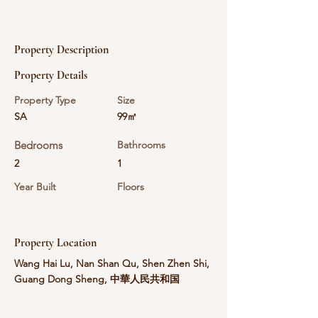
Property Description
Property Details
Property Type
Size
SA
99㎡
Bedrooms
Bathrooms
2
1
Year Built
Floors
Property Location
Wang Hai Lu, Nan Shan Qu, Shen Zhen Shi,
Guang Dong Sheng, 中華人民共和国