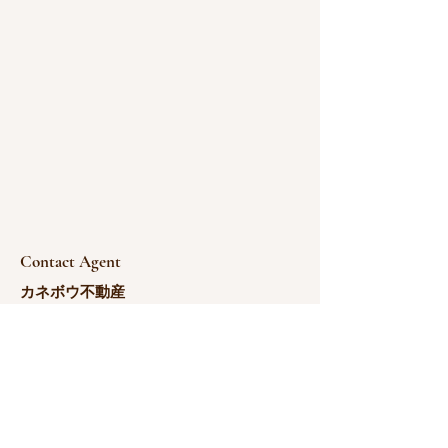
Contact Agent
カネボウ不動産
180-1766-0783
yoshida@kanebou.com.cn