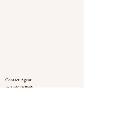
Contact Agent
カネボウ不動産
180-1766-0783
yoshida@kanebou.com.cn