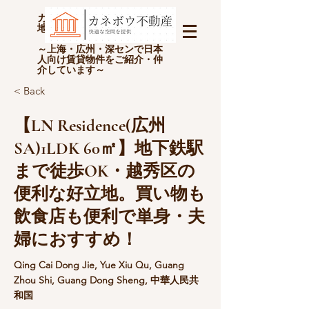
カネボウ不動産(上海金坊房
地产经纪有限公司)
～上海・広州・深センで日本
人向け賃貸物件をご紹介・仲
介しています～
< Back
【LN Residence(広州
SA)1LDK 60㎡】地下鉄駅
まで徒歩OK・越秀区の
便利な好立地。買い物も
飲食店も便利で単身・夫
婦におすすめ！
Qing Cai Dong Jie, Yue Xiu Qu, Guang
Zhou Shi, Guang Dong Sheng, 中華人民共
和国