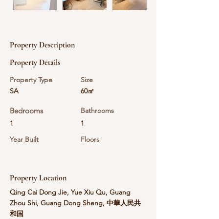
Property Description
Property Details
Property Type
Size
SA
60㎡
Bedrooms
Bathrooms
1
1
Year Built
Floors
Property Location
Qing Cai Dong Jie, Yue Xiu Qu, Guang
Zhou Shi, Guang Dong Sheng, 中華人民共
和国