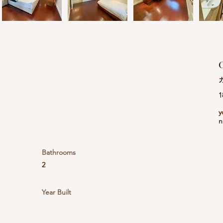
C
1
y
n
Bathrooms
2
Year Built