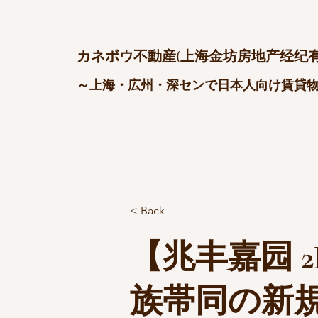
カネボウ不動産(上海金坊房地产经纪有
～上海・広州・深センで日本人向け賃貸
< Back
【兆丰嘉园 2
族帯同の新