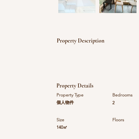
Property Description
Property Details
Property Type
Bedrooms
個人物件
2
Size
Floors
140㎡