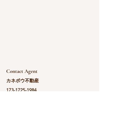
Contact Agent
カネボウ不動産
173-1725-1984
yoshida@kanebou.c
om.cn