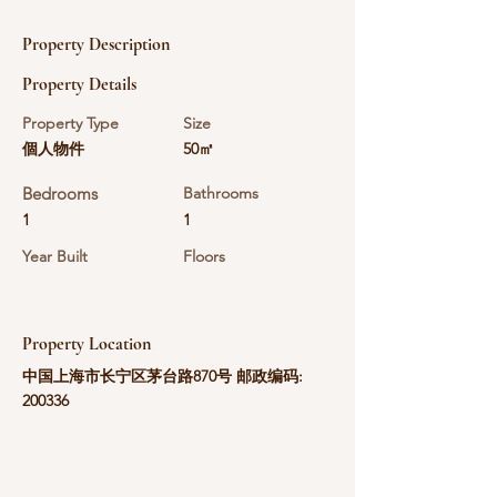
Property Description
Property Details
Property Type
Size
個人物件
50㎡
Bedrooms
Bathrooms
1
1
Year Built
Floors
Property Location
中国上海市长宁区茅台路870号 邮政编码:
200336