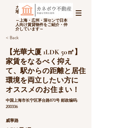
カネボウ不動産(上海金坊房
地产经纪有限公司)
～上海・広州・深センで日本
人向け賃貸物件をご紹介・仲
介しています～
< Back
【光華大厦 1LDK 50㎡】
家賃をなるべく抑え
て、駅からの距離と居住
環境を両立したい方に
オススメのお住まい！
中国上海市长宁区茅台路870号 邮政编码:
200336
威寧路