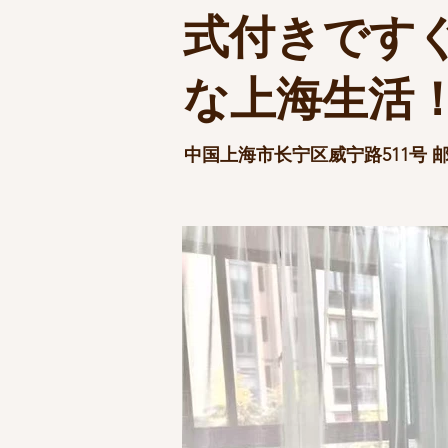
式付きです
な上海生活
中国上海市长宁区威宁路511号 邮政编