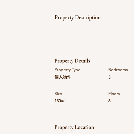
Property Description
Property Details
Property Type
Bedrooms
個人物件
3
Size
Floors
130㎡
6
Property Location