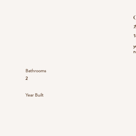
C
1
y
n
Bathrooms
2
Year Built