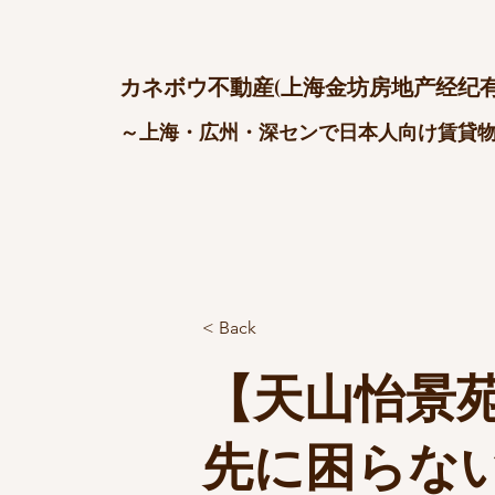
カネボウ不動産(上海金坊房地产经纪有
～上海・広州・深センで日本人向け賃貸
< Back
【天山怡景苑 
先に困らな