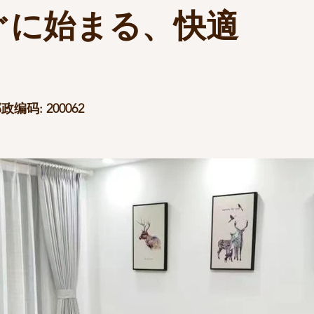
ぐに始まる、快適
！
码: 200062