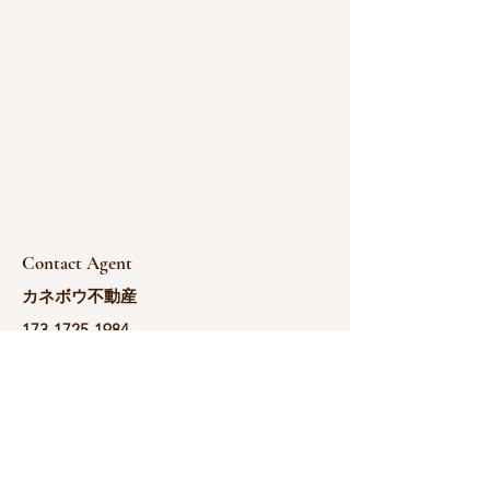
Contact Agent
カネボウ不動産
173-1725-1984
yoshida@kanebou.c
om.cn