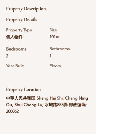
Property Description
Property Details
Property Type
Size
個人物件
101㎡
Bedrooms
Bathrooms
2
1
Year Built
Floors
Property Location
中華人民共和国 Shang Hai Shi, Chang Ning
Qu, Shui Cheng Lu, 水城路883弄 邮政编码:
200062