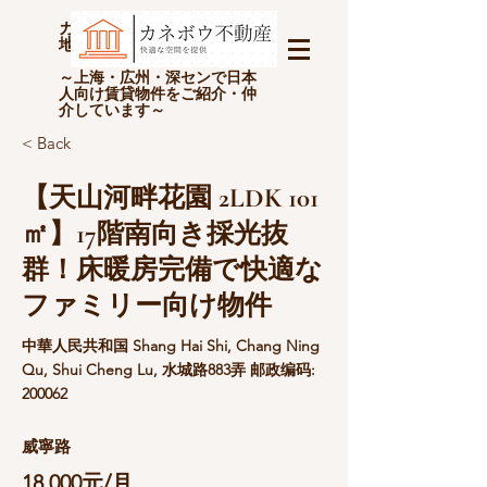
カネボウ不動産(上海金坊房
地产经纪有限公司)
～上海・広州・深センで日本
人向け賃貸物件をご紹介・仲
介しています～
< Back
【天山河畔花園 2LDK 101
㎡】17階南向き採光抜
群！床暖房完備で快適な
ファミリー向け物件
中華人民共和国 Shang Hai Shi, Chang Ning
Qu, Shui Cheng Lu, 水城路883弄 邮政编码:
200062
威寧路
18,000元/月