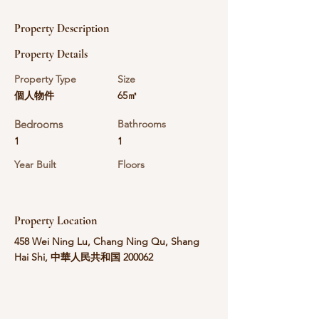
Property Description
Property Details
Property Type
Size
個人物件
65㎡
Bedrooms
Bathrooms
1
1
Year Built
Floors
Property Location
458 Wei Ning Lu, Chang Ning Qu, Shang
Hai Shi, 中華人民共和国 200062