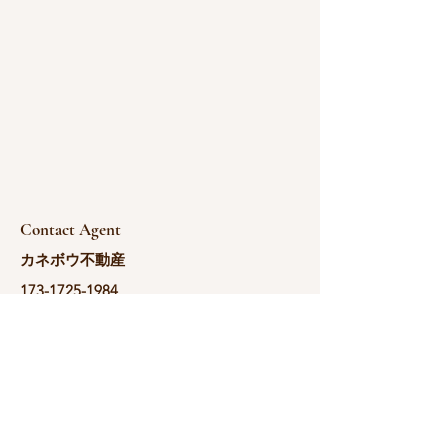
Contact Agent
カネボウ不動産
173-1725-1984
yoshida@kanebou.c
om.cn