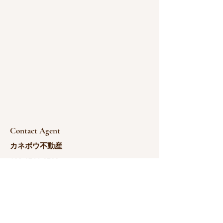
Contact Agent
カネボウ不動産
180-1766-0783
yoshida@kanebou.c
om.cn