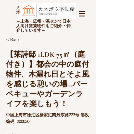
カネボウ不動産(上海金坊房
地产经纪有限公司)
～上海・広州・深センで日本
人向け賃貸物件をご紹介・仲
介しています～
< Back
【莱詩邸 1LDK 75㎡（庭
付き）】都会の中の庭付
物件、木漏れ日とそよ風
を感じる憩いの場…バー
ベキューやガーデンラ
イフを楽しもう！
中国上海市徐汇区徐家汇南丹东路223号 邮政
编码: 200030