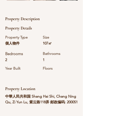
Property Description
Property Details
Property Type
Size
個人物件
107㎡
Bedrooms
Bathrooms
2
1
Year Built
Floors
Property Location
中華人民共和国 Shang Hai Shi, Chang Ning
Qu, Zi Yun Lu, 紫云路118弄 邮政编码: 200051