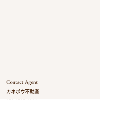
Contact Agent
カネボウ不動産
173-1725-1984
yoshida@kanebou.c
om.cn