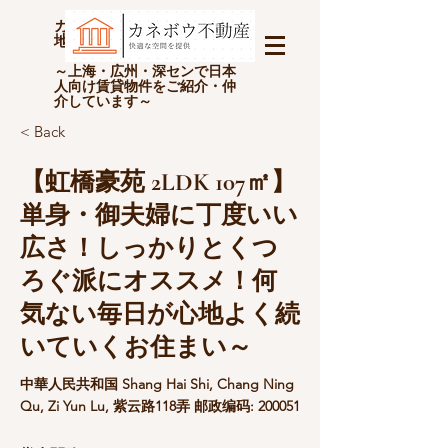
カネボウ不動産(上海金坊房
地产经纪有限公司)
～上海・広州・深センで日本
人向け賃貸物件をご紹介・仲
介しています～
< Back
【虹橋豪苑 2LDK 107㎡】
単身・御夫婦に丁度いい
広さ！しっかりとくつ
ろぐ派にオススメ！何
気ない毎日が心地よく続
いていくお住まい～
中華人民共和国 Shang Hai Shi, Chang Ning
Qu, Zi Yun Lu, 紫云路118弄 邮政编码: 200051