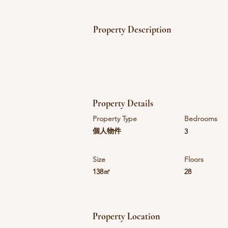
Property Description
Property Details
Property Type
Bedrooms
個人物件
3
Size
Floors
138㎡
28
Property Location