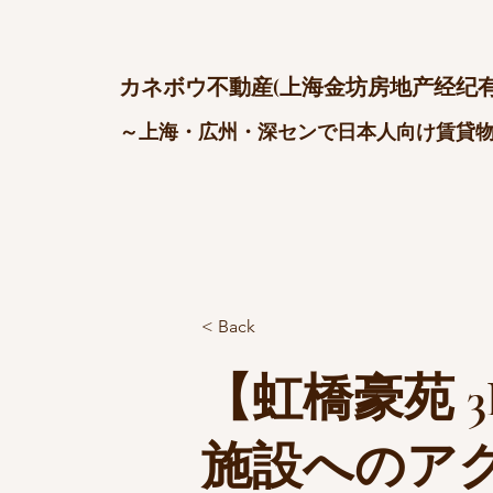
カネボウ不動産(上海金坊房地产经纪有
～上海・広州・深センで日本人向け賃貸
< Back
【虹橋豪苑 3
施設へのア