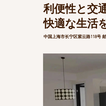
利便性と交通
快適な生活
中国上海市长宁区紫云路118号 邮政编