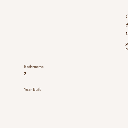
C
1
y
n
Bathrooms
2
Year Built