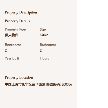
Property Description
Property Details
Property Type
Size
個人物件
140㎡
Bedrooms
Bathrooms
2
2
Year Built
Floors
Property Location
中国上海市长宁区荣华西道 邮政编码: 200336