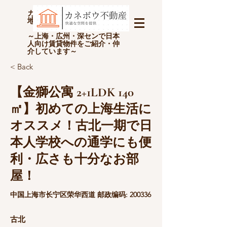
カネボウ不動産(上海金坊房
地产经纪有限公司)
～上海・広州・深センで日本
人向け賃貸物件をご紹介・仲
介しています～
< Back
【金獅公寓 2+1LDK 140
㎡】初めての上海生活に
オススメ！古北一期で日
本人学校への通学にも便
利・広さも十分なお部
屋！
中国上海市长宁区荣华西道 邮政编码: 200336
古北