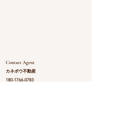
Contact Agent
カネボウ不動産
180-1766-0783
yoshida@kanebou.c
om.cn