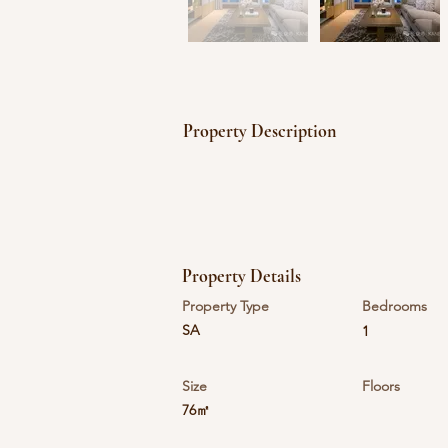
Property Description
Property Details
Property Type
Bedrooms
SA
1
Size
Floors
76㎡