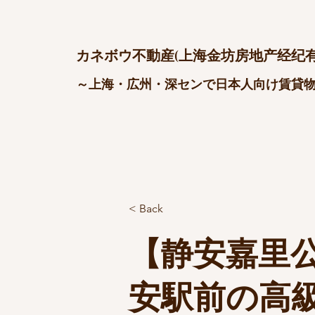
カネボウ不動産(上海金坊房地产经纪有
～上海・広州・深センで日本人向け賃貸
< Back
【静安嘉里公寓
安駅前の高