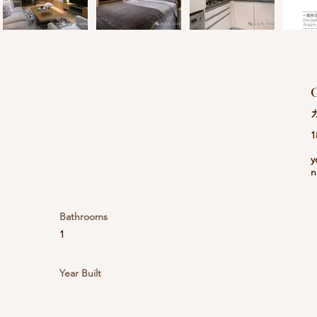
C
1
y
n
Bathrooms
1
Year Built