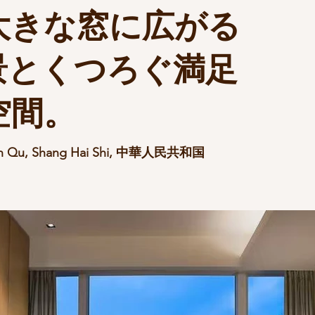
大きな窓に広がる
景とくつろぐ満足
空間。
g An Qu, Shang Hai Shi, 中華人民共和国