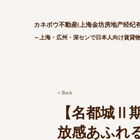
カネボウ不動産(上海金坊房地产经纪有
～上海・広州・深センで日本人向け賃貸
< Back
【名都城Ⅱ期 2
放感あふれ