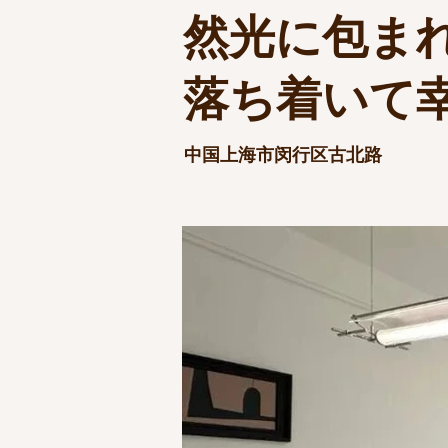
然光に包ま
落ち着いて
中国上海市闵行区古北路