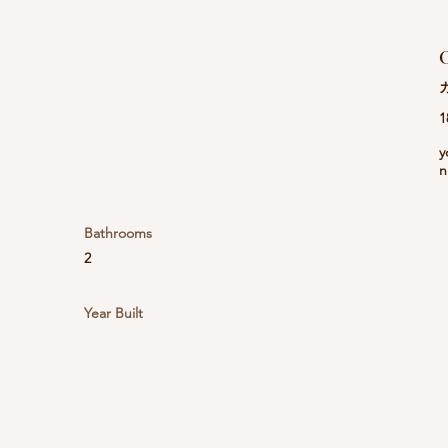
C
1
y
n
Bathrooms
2
Year Built