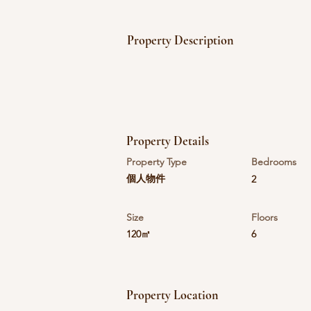
Property Description
Property Details
Property Type
Bedrooms
個人物件
2
Size
Floors
120㎡
6
Property Location