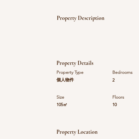
Property Description
Property Details
Property Type
Bedrooms
個人物件
2
Size
Floors
105㎡
10
Property Location