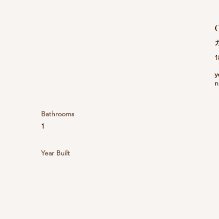
C
1
y
n
Bathrooms
1
Year Built