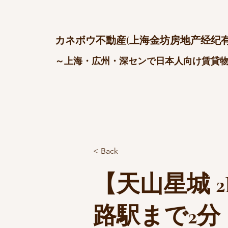
カネボウ不動産(上海金坊房地产经纪有
～上海・広州・深センで日本人向け賃貸
< Back
【天山星城 2
路駅まで2