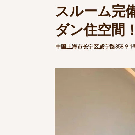
スルーム完
ダン住空間
中国上海市长宁区威宁路358-9-1号 