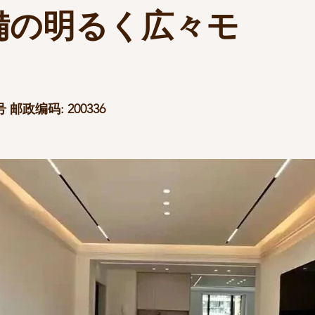
備の明るく広々モ
！
邮政编码: 200336