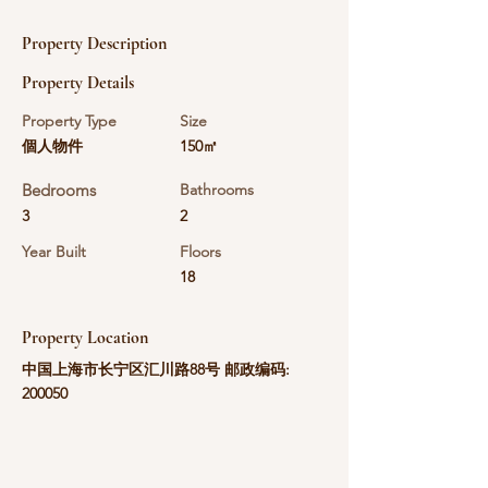
Property Description
Property Details
Property Type
Size
個人物件
150㎡
Bedrooms
Bathrooms
3
2
Year Built
Floors
18
Property Location
中国上海市长宁区汇川路88号 邮政编码:
200050