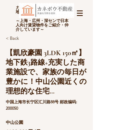
カネボウ不動産(上海金坊房
地产经纪有限公司)
～上海・広州・深センで日本
人向け賃貸物件をご紹介・仲
介しています～
< Back
【凱欣豪園 3LDK 150㎡】
地下鉄3路線+充実した商
業施設で、家族の毎日が
豊かに！中山公園近くの
理想的な住宅…
中国上海市长宁区汇川路88号 邮政编码:
200050
中山公園