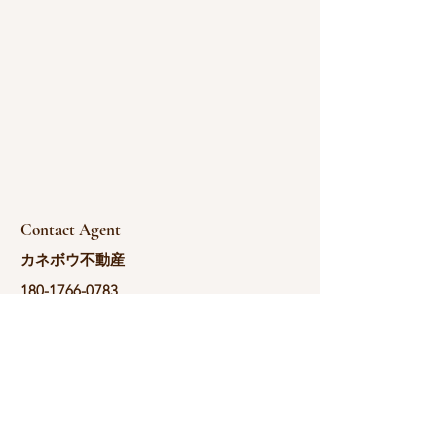
Contact Agent
カネボウ不動産
180-1766-0783
yoshida@kanebou.c
om.cn