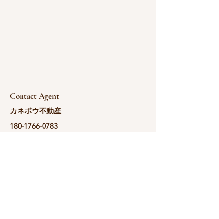
Contact Agent
カネボウ不動産
180-1766-0783
yoshida@kanebou.c
om.cn