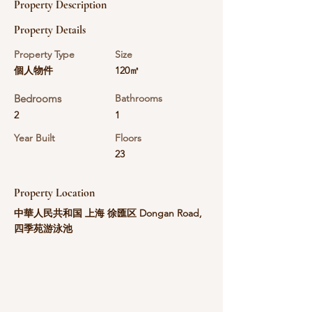
Property Description
Property Details
Property Type
Size
個人物件
120㎡
Bedrooms
Bathrooms
2
1
Year Built
Floors
23
Property Location
中華人民共和国 上海 徐匯区 Dongan Road,
四季苑游泳池