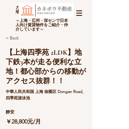
カネボウ不動産(上海金坊房
地产经纪有限公司)
～上海・広州・深センで日本
人向け賃貸物件をご紹介・仲
介しています～
< Back
【上海四季苑 2LDK】地
下鉄3本が走る便利な立
地！都心部からの移動が
アクセス抜群！！
中華人民共和国 上海 徐匯区 Dongan Road,
四季苑游泳池
静安
￥28,800元/月