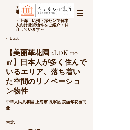
カネボウ不動産(上海金坊房
地产经纪有限公司)
～上海・広州・深センで日本
人向け賃貸物件をご紹介・仲
介しています～
< Back
【美丽華花園 2LDK 110
㎡】日本人が多く住んで
いるエリア、落ち着い
た空間のリノベーショ
ン物件
中華人民共和国 上海市 長寧区 美丽华花园商
业
古北