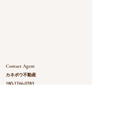
Contact Agent
カネボウ不動産
180-1766-0783
yoshida@kanebou.c
om.cn