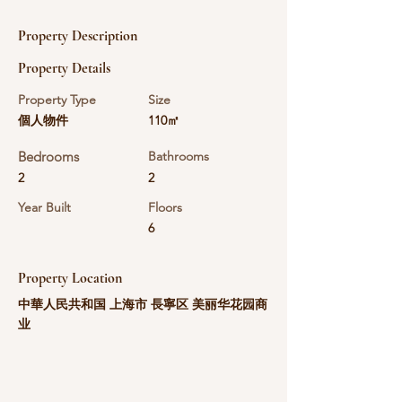
Property Description
Property Details
Property Type
Size
個人物件
110㎡
Bedrooms
Bathrooms
2
2
Year Built
Floors
6
Property Location
中華人民共和国 上海市 長寧区 美丽华花园商
业