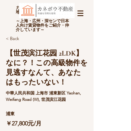
カネボウ不動産(上海金坊房
地产经纪有限公司)
～上海・広州・深センで日本
人向け賃貸物件をご紹介・仲
介しています～
< Back
【世茂滨江花园 2LDK】
なに？！この高級物件を
見逃すなんて、あなた
はもったいない！
中華人民共和国 上海市 浦東新区 Yaohan,
Weifang Road (W), 世茂滨江花园
浦東
￥27,800元/月