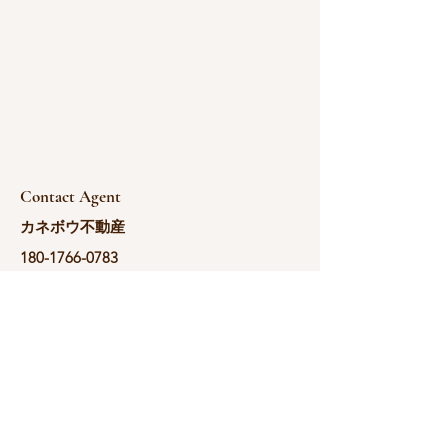
Contact Agent
カネボウ不動産
180-1766-0783
yoshida@kanebou.c
om.cn