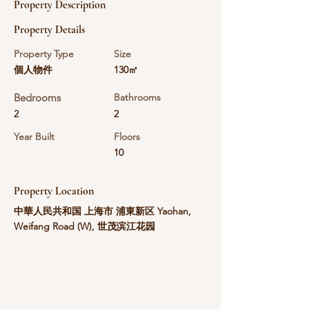
Property Description
Property Details
Property Type
Size
個人物件
130㎡
Bedrooms
Bathrooms
2
2
Year Built
Floors
10
Property Location
中華人民共和国 上海市 浦東新区 Yaohan,
Weifang Road (W), 世茂滨江花园