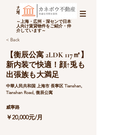
カネボウ不動産(上海金坊房
地产经纪有限公司)
～上海・広州・深センで日本
人向け賃貸物件をご紹介・仲
介しています～
< Back
【衡辰公寓 2LDK 117㎡】
新内装で快適！顔↑兎も
出張族も大満足
中華人民共和国 上海市 長寧区 Tianshan,
Tianshan Road, 衡辰公寓
威寧路
￥20,000元/月