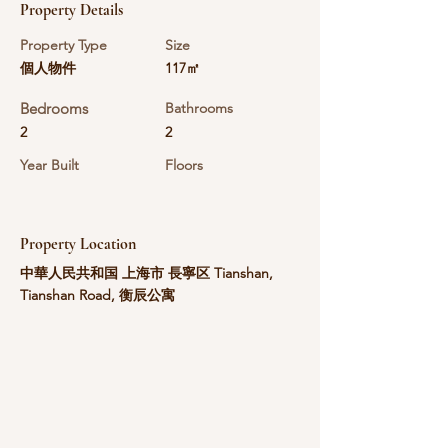
Property Details
Property Type
Size
個人物件
117㎡
Bedrooms
Bathrooms
2
2
Year Built
Floors
Property Location
中華人民共和国 上海市 長寧区 Tianshan,
Tianshan Road, 衡辰公寓