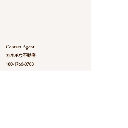
Contact Agent
カネボウ不動産
180-1766-0783
yoshida@kanebou.c
om.cn