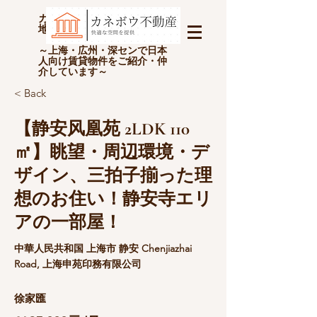
カネボウ不動産(上海金坊房
地产经纪有限公司)
～上海・広州・深センで日本
人向け賃貸物件をご紹介・仲
介しています～
< Back
【静安风凰苑 2LDK 110
㎡】眺望・周辺環境・デ
ザイン、三拍子揃った理
想のお住い！静安寺エリ
アの一部屋！
中華人民共和国 上海市 静安 Chenjiazhai
Road, 上海申苑印務有限公司
徐家匯