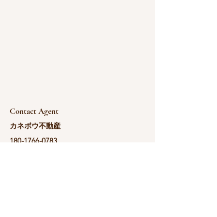
Contact Agent
カネボウ不動産
180-1766-0783
yoshida@kanebou.c
om.cn