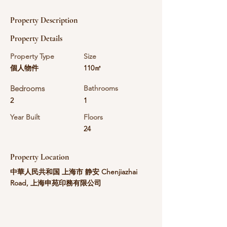
Property Description
Property Details
Property Type
Size
個人物件
110㎡
Bedrooms
Bathrooms
2
1
Year Built
Floors
24
Property Location
中華人民共和国 上海市 静安 Chenjiazhai
Road, 上海申苑印務有限公司