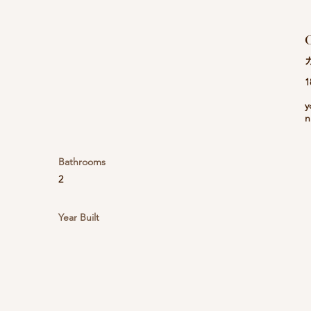
C
1
y
n
Bathrooms
2
Year Built