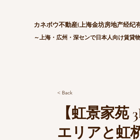
カネボウ不動産(上海金坊房地产经纪有
～上海・広州・深センで日本人向け賃貸
< Back
【虹景家苑 3L
エリアと虹