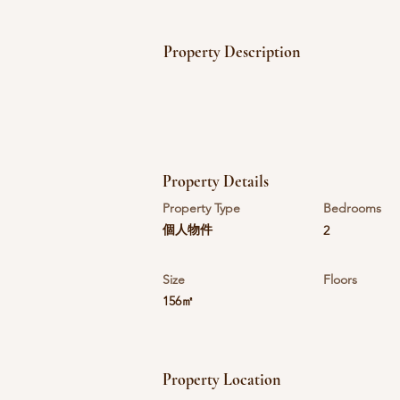
Property Description
Property Details
Property Type
Bedrooms
個人物件
2
Size
Floors
156㎡
Property Location