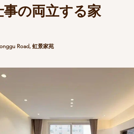
仕事の両立する家
！
ggu Road, 虹景家苑