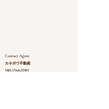
Contact Agent
カネボウ不動産
180-1766-0783
yoshida@kanebou.c
om.cn