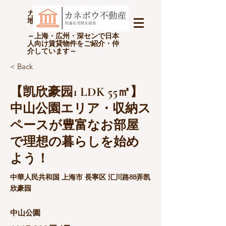
カネボウ不動産(上海金坊房
地产经纪有限公司)
～上海・広州・深センで日本
人向け賃貸物件をご紹介・仲
介しています～
< Back
【凯欣豪园1 LDK 55㎡】
中山公園エリア・収納ス
ペースが豊富なお部屋
で理想の暮らしを始め
よう！
中華人民共和国 上海市 長寧区 汇川路88弄凯
欣豪园
中山公園