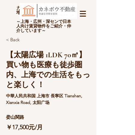
カネボウ不動産(上海金坊房
地产经纪有限公司)
～上海・広州・深センで日本
人向け賃貸物件をご紹介・仲
介しています～
< Back
【太陽広場 1LDK 70㎡】
買い物も医療も徒歩圏
内、上海での生活をもっ
と楽しく！
中華人民共和国 上海市 長寧区 Tianshan,
Xianxia Road, 太阳广场
娄山関路
￥17,500元/月