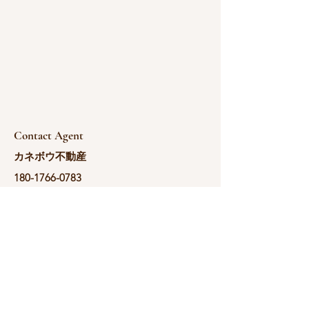
Contact Agent
カネボウ不動産
180-1766-0783
yoshida@kanebou.c
om.cn