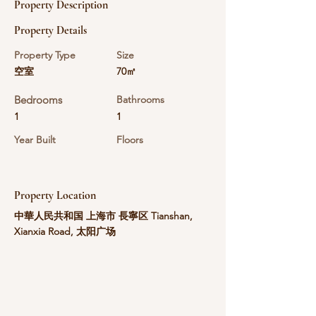
Property Description
Property Details
Property Type
Size
空室
70㎡
Bedrooms
Bathrooms
1
1
Year Built
Floors
Property Location
中華人民共和国 上海市 長寧区 Tianshan,
Xianxia Road, 太阳广场