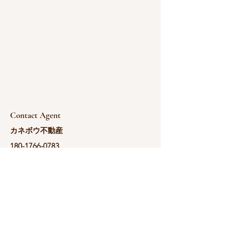
Contact Agent
カネボウ不動産
180-1766-0783
yoshida@kanebou.c
om.cn