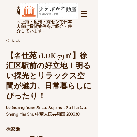
カネボウ不動産(上海金坊房
地产经纪有限公司)
～上海・広州・深センで日本
人向け賃貸物件をご紹介・仲
介しています～
< Back
【名仕苑 1LDK 79㎡】徐
汇区駅前の好立地！明る
い採光とリラックス空
間が魅力、日常暮らしに
ぴったり！
88 Guang Yuan Xi Lu, Xujiahui, Xu Hui Qu,
Shang Hai Shi, 中華人民共和国 200030
徐家匯