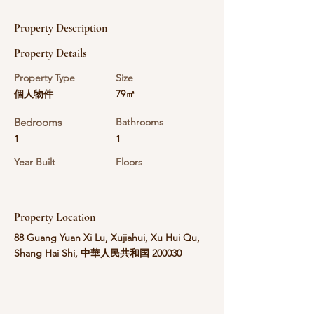
Property Description
Property Details
Property Type
Size
個人物件
79㎡
Bedrooms
Bathrooms
1
1
Year Built
Floors
Property Location
88 Guang Yuan Xi Lu, Xujiahui, Xu Hui Qu,
Shang Hai Shi, 中華人民共和国 200030