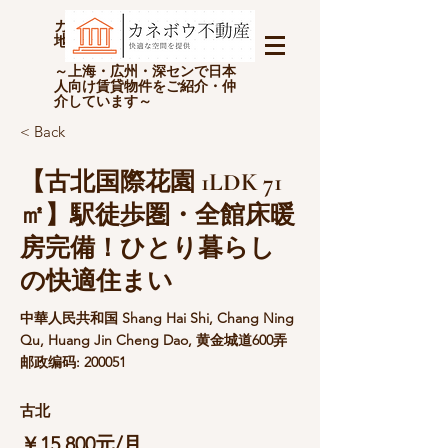
カネボウ不動産(上海金坊房
地产经纪有限公司)
～上海・広州・深センで日本
人向け賃貸物件をご紹介・仲
介しています～
< Back
【古北国際花園 1LDK 71
㎡】駅徒歩圏・全館床暖
房完備！ひとり暮らし
の快適住まい
中華人民共和国 Shang Hai Shi, Chang Ning
Qu, Huang Jin Cheng Dao, 黄金城道600弄
邮政编码: 200051
古北
￥15,800元/月