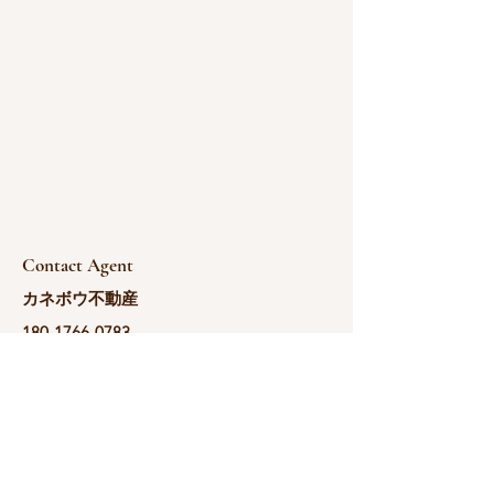
Contact Agent
カネボウ不動産
180-1766-0783
yoshida@kanebou.c
om.cn