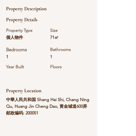
Property Description
Property Details
Property Type
Size
個人物件
71㎡
Bedrooms
Bathrooms
1
1
Year Built
Floors
Property Location
中華人民共和国 Shang Hai Shi, Chang Ning
Qu, Huang Jin Cheng Dao, 黄金城道600弄
邮政编码: 200051