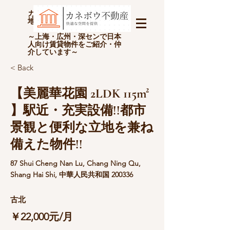
カネボウ不動産(上海金坊房
地产经纪有限公司)
～上海・広州・深センで日本
人向け賃貸物件をご紹介・仲
介しています～
< Back
【美麗華花園 2LDK 115m²
】駅近・充実設備!!都市
景観と便利な立地を兼ね
備えた物件!!
87 Shui Cheng Nan Lu, Chang Ning Qu,
Shang Hai Shi, 中華人民共和国 200336
古北
￥22,000元/月