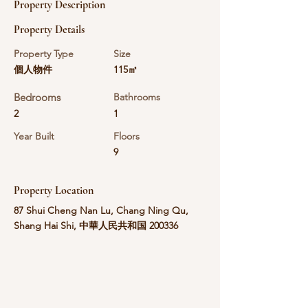
Property Description
Property Details
Property Type
Size
個人物件
115㎡
Bedrooms
Bathrooms
2
1
Year Built
Floors
9
Property Location
87 Shui Cheng Nan Lu, Chang Ning Qu,
Shang Hai Shi, 中華人民共和国 200336